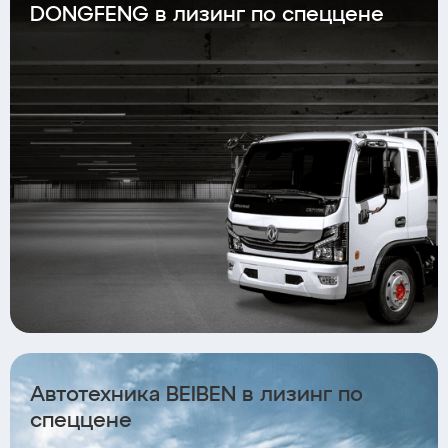
DONGFENG в лизинг по спеццене
Автотехника BEIBEN в лизинг по
спеццене