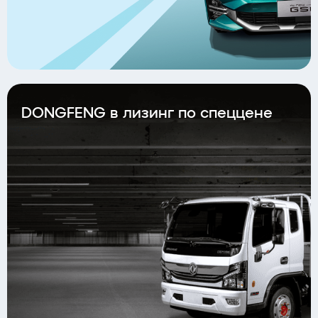
DONGFENG в лизинг по спеццене