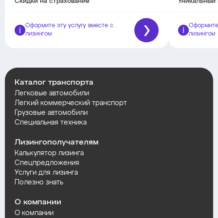
Скидки на страхование
Уникальный 
Оформите эту услугу вместе с
Оформите 
лизингом
лизингом
Каталог транспорта
Легковые автомобили
Легкий коммерческий транспорт
Грузовые автомобили
Специальная техника
Лизингополучателям
Калькулятор лизинга
Спецпредложения
Услуги для лизинга
Полезно знать
О компании
О компании