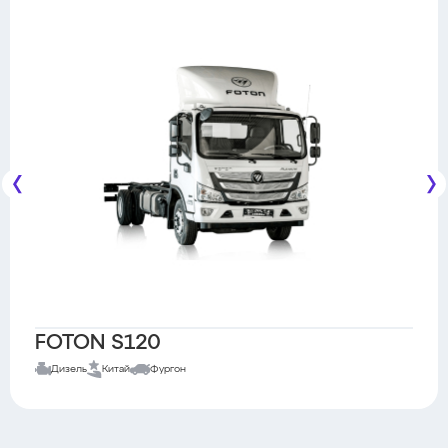
FOTON S120
Дизель
Китай
Фургон