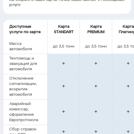
Мы собрали в наших картах только самые важные и необходимые
услуги
Доступные
Карта
Карта
Карта
услуги по карте
STANDART
PREMIUM
Платин
Масса
до 3,5 тонн
до 3,5 тонн
до 3,5 т
автомобиля
Техпомощь и
+
+
+
эвакуация для
автомобиля
Отключение
сигнализации,
+
+
+
вскрытие
автомобиля
Аварийный
комиссар,
+
+
+
оформление
Европротокола
Сбор справок
+
+
+