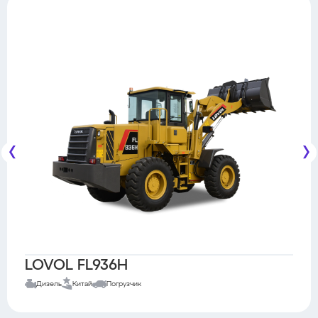
LOVOL FL936H
Дизель
Китай
Погрузчик