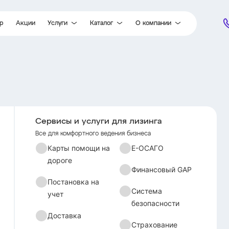
ор
Акции
Услуги
Каталог
О компании
Карты помощи на дороге
Легковые автомобили
Партнеры
Постановка на учет
Легкий коммерческий транспорт
Новости
Доставка
Грузовые автомобили
Отзывы
Гарантия
Специальная техника
Документы
Е-ОСАГО
Вакансии
Сервисы и услуги для лизинга
Финансовый GAP
Контакты
Все для комфортного ведения бизнеса
Система безопасности
Карты помощи на
Е-ОСАГО
дороге
Страхование
Финансовый GAP
Постановка на
Система
учет
безопасности
Доставка
Страхование