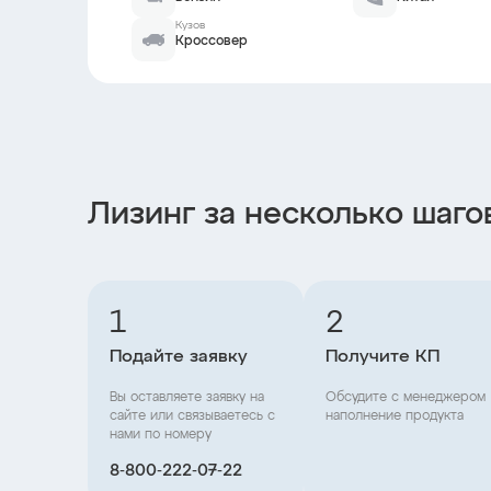
Кузов
Кроссовер
Лизинг за несколько шаго
1
2
Подайте заявку
Получите КП
Вы оставляете заявку на
Обсудите с менеджером
сайте или связываетесь с
наполнение продукта
нами по номеру
8‑800‑222‑07‑22