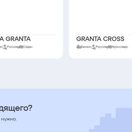
A GRANTA
GRANTA CROSS
ин
Россия
Седан
Бензин
Россия
Кроссовер
одящего?
 нужно.