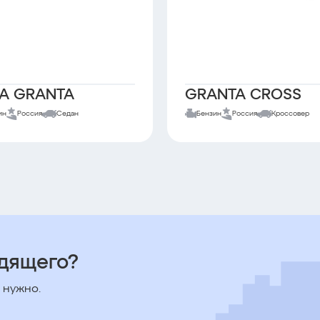
A GRANTA
GRANTA CROSS
ин
Россия
Седан
Бензин
Россия
Кроссовер
одящего?
 нужно.