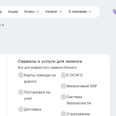
ор
Акции
Услуги
Каталог
О компании
 9
Карты помощи на дороге
Легковые автомобили
Партнеры
Постановка на учет
Легкий коммерческий транспорт
Новости
Доставка
Грузовые автомобили
Отзывы
Гарантия
Специальная техника
Документы
Е-ОСАГО
Вакансии
Сервисы и услуги для лизинга
Финансовый GAP
Контакты
Все для комфортного ведения бизнеса
Система безопасности
Карты помощи на
Е-ОСАГО
дороге
Страхование
Финансовый GAP
Постановка на
Система
учет
безопасности
Доставка
Страхование