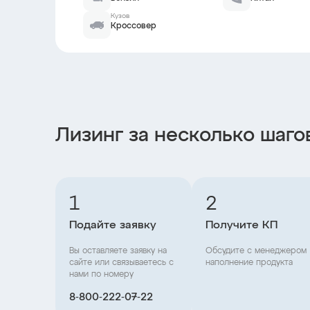
Кузов
Кроссовер
Лизинг за несколько шаго
1
2
Подайте заявку
Получите КП
Вы оставляете заявку на
Обсудите с менеджером
сайте или связываетесь с
наполнение продукта
нами по номеру
8‑800‑222‑07‑22