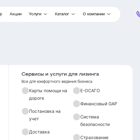
ор
Акции
Услуги
Каталог
О компании
Карты помощи на дороге
Легковые автомобили
Партнеры
Постановка на учет
Легкий коммерческий транспорт
Новости
Доставка
Грузовые автомобили
Отзывы
Гарантия
Специальная техника
Документы
Е-ОСАГО
Вакансии
Сервисы и услуги для лизинга
Финансовый GAP
Контакты
Все для комфортного ведения бизнеса
Система безопасности
Карты помощи на
Е-ОСАГО
дороге
Страхование
Финансовый GAP
Постановка на
Система
учет
безопасности
Доставка
Страхование