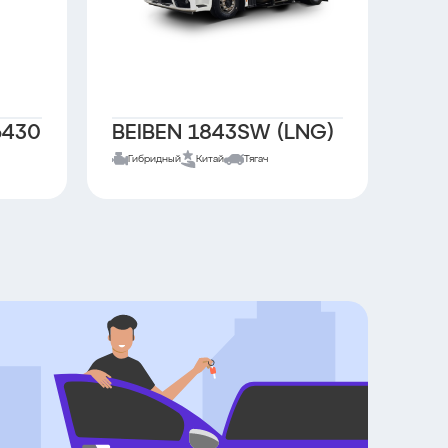
6430
BEIBEN 1843SW (LNG)
КА
Гибридный
Китай
Тягач
Диз