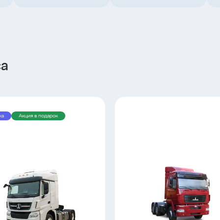
са
ка
Акция в подарок