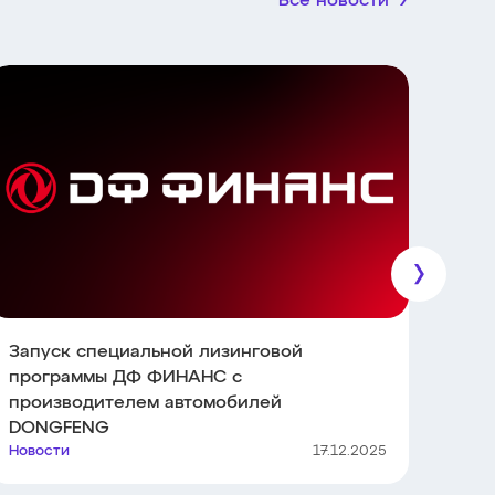
Все новости
Скид
зако
Ново
Запуск специальной лизинговой
программы ДФ ФИНАНС с
производителем автомобилей
DONGFENG
Новости
17.12.2025