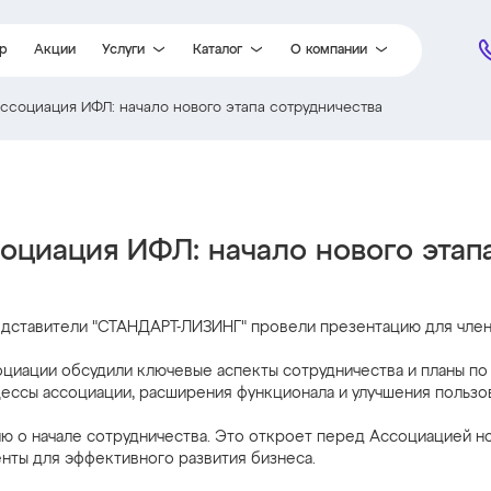
ор
Акции
Услуги
Каталог
О компании
ссоциация ИФЛ: начало нового этапа сотрудничества
Карты помощи на дороге
Легковые автомобили
Партнеры
Постановка на учет
Легкий коммерческий транспорт
Новости
Доставка
Грузовые автомобили
Отзывы
Гарантия
Специальная техника
Документы
оциация ИФЛ: начало нового этап
Е-ОСАГО
Вакансии
Финансовый GAP
Контакты
Система безопасности
редставители "СТАНДАРТ-ЛИЗИНГ" провели презентацию для чле
Страхование
циации обсудили ключевые аспекты сотрудничества и планы по
ессы ассоциации, расширения функционала и улучшения пользов
ю о начале сотрудничества. Это откроет перед Ассоциацией но
нты для эффективного развития бизнеса.