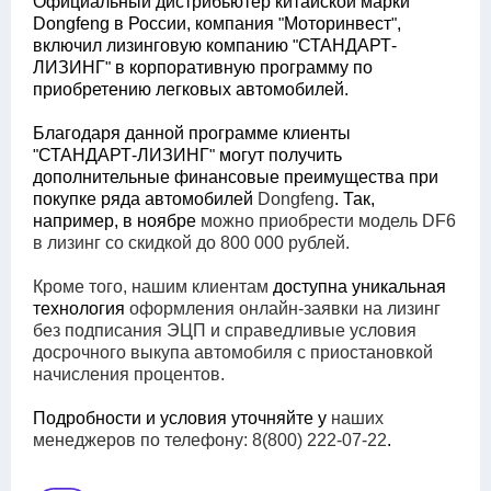
Официальный дистрибьютер китайской марки
Dongfeng в России, компания
Моторинвест
,
"
"
включил лизинговую компанию
СТАНДАРТ-
"
ЛИЗИНГ
в корпоративную программу по
"
приобретению легковых автомобилей.
Благодаря данной программе клиенты
СТАНДАРТ-ЛИЗИНГ
могут получить
"
"
дополнительные финансовые преимущества при
покупке ряда автомобилей
Dongfeng
. Так,
например, в ноябре
можно приобрести модель
DF
6
в лизинг со скидкой до 800 000 рублей.
Кроме того, нашим клиентам
доступна уникальная
технология
оформления онлайн-заявки на лизинг
без подписания ЭЦП и справедливые условия
досрочного выкупа автомобиля с приостановкой
начисления процентов.
Подробности и условия уточняйте у
наших
менеджеров по телефону: 8(800) 222-07-22
.