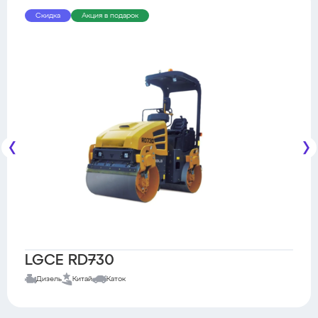
Скидка
Акция в подарок
LGCE RD730
Дизель
Китай
Каток