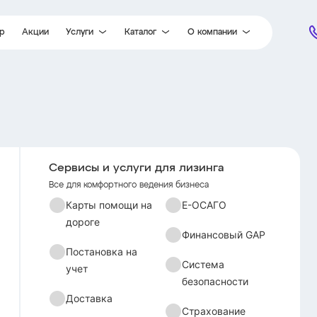
ор
Акции
Услуги
Каталог
О компании
Карты помощи на дороге
Легковые автомобили
Партнеры
Постановка на учет
Легкий коммерческий транспорт
Новости
Доставка
Грузовые автомобили
Отзывы
Гарантия
Специальная техника
Документы
Е-ОСАГО
Вакансии
Сервисы и услуги для лизинга
Финансовый GAP
Контакты
Все для комфортного ведения бизнеса
Система безопасности
Карты помощи на
Е-ОСАГО
дороге
Страхование
Финансовый GAP
Постановка на
Система
учет
безопасности
Доставка
Страхование