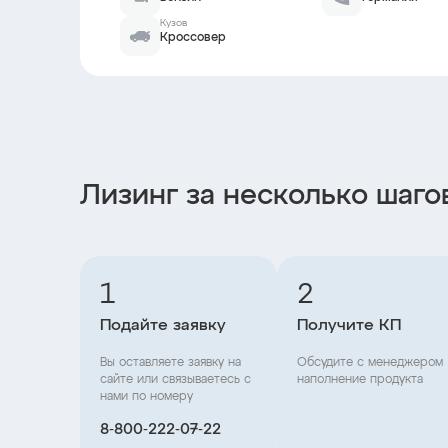
Кузов
Кроссовер
Лизинг за несколько шаго
1
2
Подайте заявку
Получите КП
Вы оставляете заявку на
Обсудите с менеджером
сайте или связываетесь с
наполнение продукта
нами по номеру
8‑800‑222‑07‑22