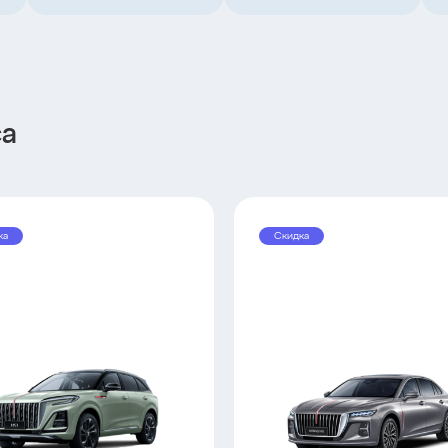
са
ка
Скидка