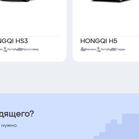
GQI HS3
HONGQI H5
ин
Китай
Кроссовер
Бензин
Китай
Седан
одящего?
 нужно.