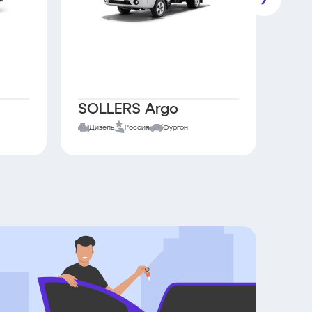
SOLLERS Argo
DO
Дизель
Россия
Фургон
Диз