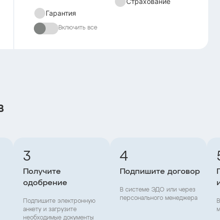
Страхование
Гарантия
Включить все
в
3
4
Получите
Подпишите договор
одобрение
В системе ЭДО или через
персонального менеджера
Подпишите электронную
В
анкету и загрузите
м
необходимые документы