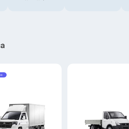
са
ка