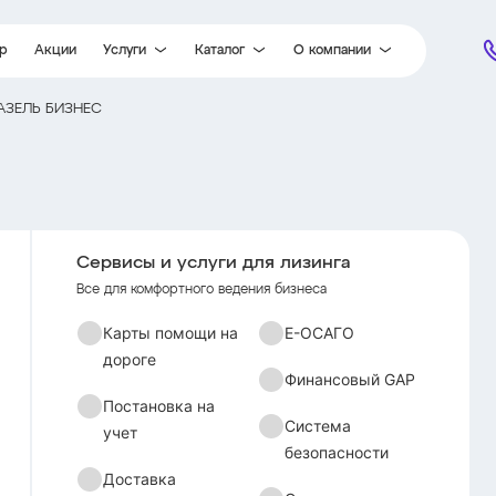
ор
Акции
Услуги
Каталог
О компании
АЗЕЛЬ БИЗНЕС
Карты помощи на дороге
Легковые автомобили
Партнеры
Постановка на учет
Легкий коммерческий транспорт
Новости
Доставка
Грузовые автомобили
Отзывы
Гарантия
Специальная техника
Документы
Е-ОСАГО
Вакансии
Сервисы и услуги для лизинга
Финансовый GAP
Контакты
Все для комфортного ведения бизнеса
Система безопасности
Карты помощи на
Е-ОСАГО
Страхование
дороге
Финансовый GAP
Постановка на
Система
учет
безопасности
Доставка