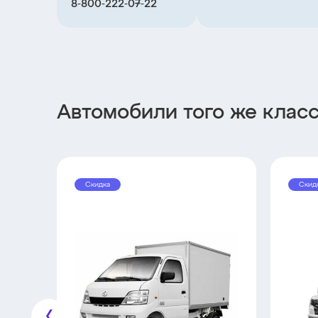
8‑800‑222‑07‑22
Автомобили того же клас
Скидка
Скид