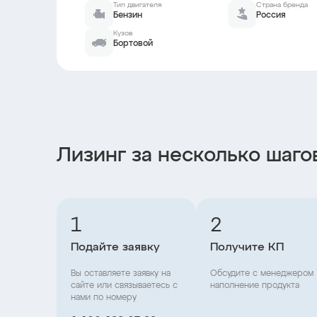
Тип двигателя
Страна бренда
Бензин
Россия
Кузов
Бортовой
Лизинг за несколько шаго
1
2
Подайте заявку
Получите КП
Вы оставляете заявку на
Обсудите с менеджером
сайте или связываетесь с
наполнение продукта
нами по номеру